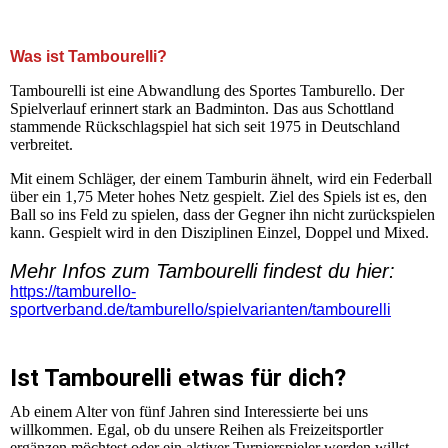
+++ Herzlich Willkommen auf der Homepage der SG
Kleinnaundorf Tambourelli +++
Was ist Tambourelli?
Tambourelli ist eine Abwandlung des Sportes Tamburello. Der
Spielverlauf erinnert stark an Badminton. Das aus Schottland
stammende Rückschlagspiel hat sich seit 1975 in Deutschland
verbreitet.
Mit einem Schläger, der einem Tamburin ähnelt, wird ein Federball
über ein 1,75 Meter hohes Netz gespielt. Ziel des Spiels ist es, den
Ball so ins Feld zu spielen, dass der Gegner ihn nicht zurückspielen
kann. Gespielt wird in den Disziplinen Einzel, Doppel und Mixed.
Mehr Infos zum Tambourelli findest du hier:
https://tamburello-
sportverband.de/tamburello/spielvarianten/tambourelli
Ist Tambourelli etwas für dich?
Ab einem Alter von fünf Jahren sind Interessierte bei uns
willkommen. Egal, ob du unsere Reihen als Freizeitsportler
ergänzen möchtest oder ein aktiver Turnierspieler werden willst,