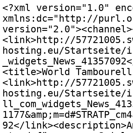
<?xml version="1.0" encoding="UTF-8"?><rss xmlns:dc="http://purl.org/dc/elements/1.1/" version="2.0"><channel><title>Neuigkeiten</title><link>http://57721005.swh.strato-hosting.eu/Startseite/index.php/#STRATP_cm4all_com_widgets_News_41357092</link><description/><item><title>World Tambourelli Championship 26</title><link>http://57721005.swh.strato-hosting.eu/Startseite/index.php/;focus=STRATP_cm4all_com_widgets_News_41357092?a=20260714105116-1177&amp;m=d#STRATP_cm4all_com_widgets_News_41357092</link><description>Am vergangenen Wochenende stand für unsere Spieler:innen das absolute Highlight des Jahres an: die World Tambourelli Championship 2026 in Neustadt. Gemeinsam mit dem SSC Neustadt/Hohwald durften wir in diesem...</description><pubDate>Sat, 11 Jul 2026 22:00:00 GMT</pubDate><guid>http://57721005.swh.strato-hosting.eu/Startseite/index.php/;focus=STRATP_cm4all_com_widgets_News_41357092?a=20260714105116-1177&amp;m=d#STRATP_cm4all_com_widgets_News_41357092</guid><dc:date>2026-07-11T22:00:00Z</dc:date></item><item><title>13. Kleinnaundorfer Pokalturnier </title><link>http://57721005.swh.strato-hosting.eu/Startseite/index.php/;focus=STRATP_cm4all_com_widgets_News_41357092?a=20260601231925-909&amp;m=d#STRATP_cm4all_com_widgets_News_41357092</link><description>Mit einem brandneuen Pokal – gesponsert durch den Ortschaftsrat Kleinnaundorf – und angepassten Regeln für die Pokalwertung ging es in Bannewitz auch in diesem Jahr wieder um den begehrten Wanderpokal. Unsere...</description><pubDate>Sat, 30 May 2026 22:00:00 GMT</pubDate><guid>http://57721005.swh.strato-hosting.eu/Startseite/index.php/;focus=STRATP_cm4all_com_widgets_News_41357092?a=20260601231925-909&amp;m=d#STRATP_cm4all_com_widgets_News_41357092</guid><dc:date>2026-05-30T22:00:00Z</dc:date></item><item><title>German Tambourelli Masters 2025</title><link>http://57721005.swh.strato-hosting.eu/Startseite/index.php/;focus=STRATP_cm4all_com_widgets_News_41357092?a=20250929121321-3925&amp;m=d#STRATP_cm4all_com_widgets_News_41357092</link><description>Nachdem vor drei Wochen unsere Kids bei den German Tambourelli Masters 2025 in Dresden im Einsatz waren, ging es am vergangenen Wochenende nun für unsere Erwachsenen (ab Altersklasse U18) um die Titel. 
Auch...</description><pubDate>Sat, 27 Sep 2025 22:00:00 GMT</pubDate><guid>http://57721005.swh.strato-hosting.eu/Startseite/index.php/;focus=STRATP_cm4all_com_widgets_News_41357092?a=20250929121321-3925&amp;m=d#STRATP_cm4all_com_widgets_News_41357092</guid><dc:date>2025-09-27T22:00:00Z</dc:date></item><item><title>WM SCHWEDEN 2025</title><link>http://57721005.swh.strato-hosting.eu/Startseite/index.php/;focus=STRATP_cm4all_com_widgets_News_41357092?a=20250729152733-7841&amp;m=d#STRATP_cm4all_com_widgets_News_41357092</link><description>Mit einem großen Aufgebot - von 24 Spieler*innen - war unser Team am Wochenende bei der WM in Schweden dabei. In der schwedischen Kleinstadt Eslöv, trafen sich Spieler*innen u.a. aus Schweden, Dänemark, Japan,...</description><pubDate>Sat, 26 Jul 2025 22:00:00 GMT</pubDate><guid>http://57721005.swh.strato-hosting.eu/Startseite/index.php/;focus=STRATP_cm4all_com_widgets_News_41357092?a=20250729152733-7841&amp;m=d#STRATP_cm4all_com_widgets_News_41357092</guid><dc:date>2025-07-26T22:00:00Z</dc:date></item><item><title>15 Jahre Tambourelli SG Kleinnaundorf e.V.</title><link>http://57721005.swh.strato-hosting.eu/Startseite/index.php/;focus=STRATP_cm4all_com_widgets_News_41357092?a=20250704155315-9310&amp;m=d#STRATP_cm4all_com_widgets_News_41357092</link><description>Heute, am 1. Juni 2025, blicken wir voller Stolz und Dankbarkeit zurück – denn genau heute vor 15 Jahren, am 1. Juni 2010, wurde unsere Tambourelli-Abteilung in Kleinnaundorf gegründet!

Was damals klein...</description><pubDate>Sat, 31 May 2025 22:00:00 GMT</pubDate><guid>http://57721005.swh.strato-hosting.eu/Startseite/index.php/;focus=STRATP_cm4all_com_widgets_News_41357092?a=20250704155315-9310&amp;m=d#STRATP_cm4all_com_widgets_News_41357092</guid><dc:date>2025-05-31T22:00:00Z</dc:date></item><item><title>WIR GEWINNEN DEN BGH-WANDERPOKAL 2025!</title><link>http://57721005.swh.strato-hosting.eu/Startseite/index.php/;focus=STRATP_cm4all_com_widgets_News_41357092?a=20250704153551-4800&amp;m=d#STRATP_cm4all_com_widgets_News_41357092</link><description>An diesem Wochenende trugen wir zum zwölften Mal unser Pokalturnier aus. Dieses Jahr galt es, diesen wieder nach Hause zu holen, da wir ihn 2023 an den SV Sachsenwerk abgeben mussten.
Rund 90 Teilnehmer gaben...</description><pubDate>Sat, 24 May 2025 22:00:00 GMT</pubDate><guid>http://57721005.swh.strato-hosting.eu/Startseite/index.php/;focus=STRATP_cm4all_com_widgets_News_41357092?a=20250704153551-4800&amp;m=d#STRATP_cm4all_com_widgets_News_41357092</guid><dc:date>2025-05-24T22:00:00Z</dc:date></item><item><title>11. Kinderneujahresturnier 2025</title><link>http://57721005.swh.strato-hosting.eu/Startseite/index.php/;focus=STRATP_cm4all_com_widgets_News_41357092?a=20250113092017-3688&amp;m=d#STRATP_cm4all_com_widgets_News_41357092</link><description>Das erste Turnier für 2025 ist Geschichte!
Im 11. Kinderneujahresturnier kämpften insgesamt 36 Kids (AK U8-U15) aus Dresden, Neustadt und Kleinnaundorf um die ersten Plätze. 
Unsere Youngsters konnten dabei...</description><pubDate>Fri, 10 Jan 2025 23:00:00 GMT</pubDate><guid>http://57721005.swh.strato-hosting.eu/Startseite/index.php/;focus=STRATP_cm4all_com_widgets_News_41357092?a=20250113092017-3688&amp;m=d#STRATP_cm4all_com_widgets