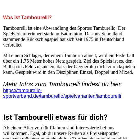
+++ Herzlich Willkommen auf der Homepage der SG
Kleinnaundorf Tambourelli +++
Was ist Tambourelli?
Tambourelli ist eine Abwandlung des Sportes Tamburello. Der
Spielverlauf erinnert stark an Badminton. Das aus Schottland
stammende Rückschlagspiel hat sich seit 1975 in Deutschland
verbreitet.
Mit einem Schläger, der einem Tamburin ähnelt, wird ein Federball
über ein 1,75 Meter hohes Netz gespielt. Ziel des Spiels ist es, den
Ball so ins Feld zu spielen, dass der Gegner ihn nicht zurückspielen
kann. Gespielt wird in den Disziplinen Einzel, Doppel und Mixed.
Mehr Infos zum Tambourelli findest du hier:
https://tamburello-
sportverband.de/tamburello/spielvarianten/tambourelli
Ist Tambourelli etwas für dich?
Ab einem Alter von fünf Jahren sind Interessierte bei uns
willkommen. Egal, ob du unsere Reihen als Freizeitsportler
ergänzen möchtest oder ein aktiver Turnierspieler werden willst,