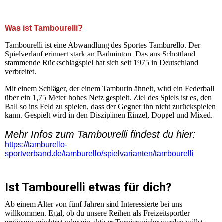
+++ Herzlich Willkommen auf der Homepage der SG
Kleinnaundorf Tambourelli +++
Was ist Tambourelli?
Tambourelli ist eine Abwandlung des Sportes Tamburello. Der
Spielverlauf erinnert stark an Badminton. Das aus Schottland
stammende Rückschlagspiel hat sich seit 1975 in Deutschland
verbreitet.
Mit einem Schläger, der einem Tamburin ähnelt, wird ein Federball
über ein 1,75 Meter hohes Netz gespielt. Ziel des Spiels ist es, den
Ball so ins Feld zu spielen, dass der Gegner ihn nicht zurückspielen
kann. Gespielt wird in den Disziplinen Einzel, Doppel und Mixed.
Mehr Infos zum Tambourelli findest du hier:
https://tamburello-
sportverband.de/tamburello/spielvarianten/tambourelli
Ist Tambourelli etwas für dich?
Ab einem Alter von fünf Jahren sind Interessierte bei uns
willkommen. Egal, ob du unsere Reihen als Freizeitsportler
ergänzen möchtest oder ein aktiver Turnierspieler werden willst,