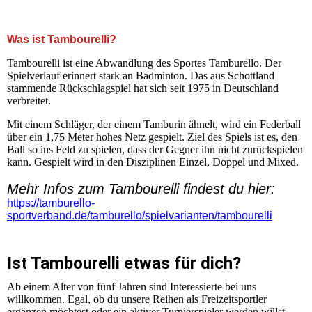
+++ Herzlich Willkommen auf der Homepage der SG
Kleinnaundorf Tambourelli +++
Was ist Tambourelli?
Tambourelli ist eine Abwandlung des Sportes Tamburello. Der
Spielverlauf erinnert stark an Badminton. Das aus Schottland
stammende Rückschlagspiel hat sich seit 1975 in Deutschland
verbreitet.
Mit einem Schläger, der einem Tamburin ähnelt, wird ein Federball
über ein 1,75 Meter hohes Netz gespielt. Ziel des Spiels ist es, den
Ball so ins Feld zu spielen, dass der Gegner ihn nicht zurückspielen
kann. Gespielt wird in den Disziplinen Einzel, Doppel und Mixed.
Mehr Infos zum Tambourelli findest du hier:
https://tamburello-
sportverband.de/tamburello/spielvarianten/tambourelli
Ist Tambourelli etwas für dich?
Ab einem Alter von fünf Jahren sind Interessierte bei uns
willkommen. Egal, ob du unsere Reihen als Freizeitsportler
ergänzen möchtest oder ein aktiver Turnierspieler werden willst,