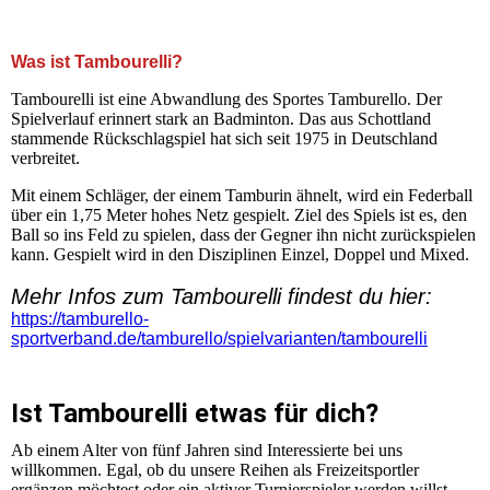
+++ Herzlich Willkommen auf der Homepage der SG
Kleinnaundorf Tambourelli +++
Was ist Tambourelli?
Tambourelli ist eine Abwandlung des Sportes Tamburello. Der
Spielverlauf erinnert stark an Badminton. Das aus Schottland
stammende Rückschlagspiel hat sich seit 1975 in Deutschland
verbreitet.
Mit einem Schläger, der einem Tamburin ähnelt, wird ein Federball
über ein 1,75 Meter hohes Netz gespielt. Ziel des Spiels ist es, den
Ball so ins Feld zu spielen, dass der Gegner ihn nicht zurückspielen
kann. Gespielt wird in den Disziplinen Einzel, Doppel und Mixed.
Mehr Infos zum Tambourelli findest du hier:
https://tamburello-
sportverband.de/tamburello/spielvarianten/tambourelli
Ist Tambourelli etwas für dich?
Ab einem Alter von fünf Jahren sind Interessierte bei uns
willkommen. Egal, ob du unsere Reihen als Freizeitsportler
ergänzen möchtest oder ein aktiver Turnierspieler werden willst,